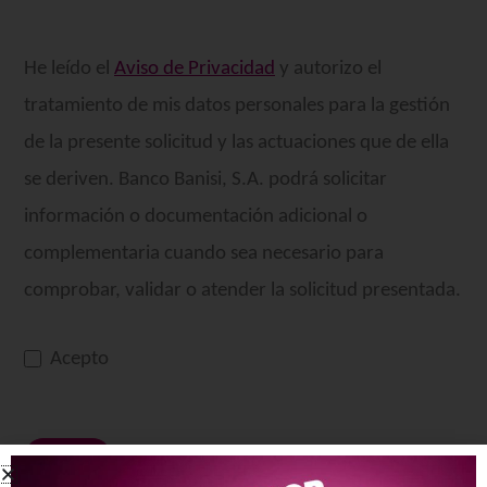
He leído el
Aviso de Privacidad
y autorizo el
tratamiento de mis datos personales para la gestión
de la presente solicitud y las actuaciones que de ella
se deriven. Banco Banisi, S.A. podrá solicitar
información o documentación adicional o
complementaria cuando sea necesario para
comprobar, validar o atender la solicitud presentada.
Acepto
Enviar