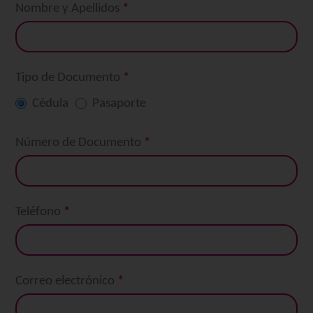
Nombre y Apellidos
*
Préstamo de
Auto –
Reclamo por
Tipo de Documento
*
Cédula
Pasaporte
fallecimiento
del deudor
Número de Documento
*
Teléfono
*
Correo electrónico
*