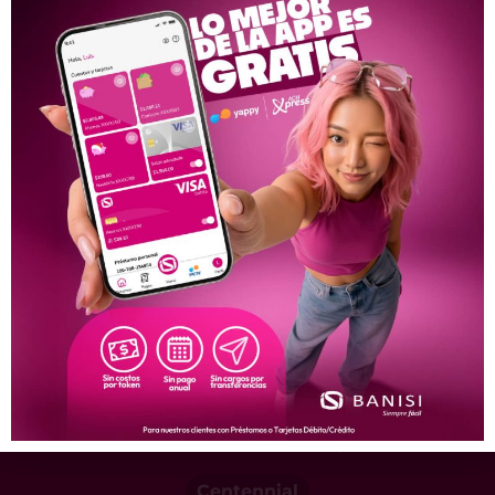
Banisi S.A.
Casa Matriz
Calle 50 y Aquilino de la Guardia, Evolution Tower
Lunes a Viernes de 8:30 a.m. a 4:00 p.m.
Sábados de 9:00 a.m. a 1:00 p.m.
Costa Verde
C.C. Paseo Costa Verde, local 18, Boulevard Costa Verde
Lunes a Viernes de 9:30 a.m. a 5:30 p.m.
Sábados de 9:00 a.m. a 1:00 p.m.
Costa del Este
Avenida Centenario, Plaza 770
Lunes a Viernes de 9:30 a.m. a 5:30 p.m.
Sábados de 9:00 a.m. a 1:00 p.m.
Centennial