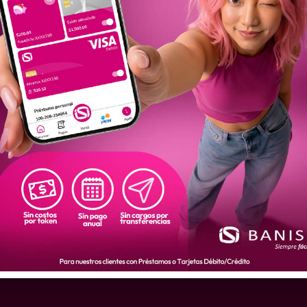
Enviar información a ysoto@banisipanama.com
Costa del Este
Te
wer
Avenida Centenario, Plaza 770
(+50
Lunes a Viernes de 9:30 a.m. a 5:30 p.m.
Cont
Sábados de 9:00 a.m. a 1:00 p.m.
What
Centennial
a
P.H. Centennial Plaza
Lunes a Viernes de 9:30 a.m. a 5:30 p.m.
Sábados de 9:00 a.m. a 1:00 p.m.