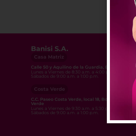
Banisi S.A.
Casa Matriz
Calle 50 y Aquilino de la Guardia, Evolution To
Lunes a Viernes de 8:30 a.m. a 4:00 p.m.
Sábados de 9:00 a.m. a 1:00 p.m.
Costa Verde
C.C. Paseo Costa Verde, local 18, Boulevard Cost
Verde
Lunes a Viernes de 9:30 a.m. a 5:30 p.m.
Sábados de 9:00 a.m. a 1:00 p.m.