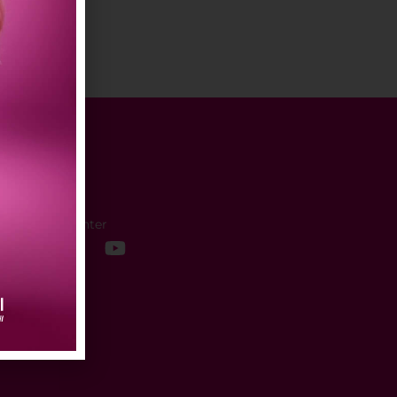
léfono
7) 305-8300
act Center
sApp Call Center