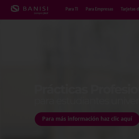
Para Ti
Para Empresas
Tarjetas 
Para más información haz clic aquí