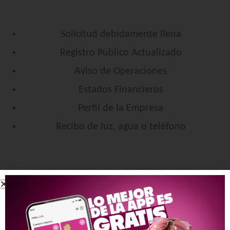
Solicitud debidamente llena
Registro Público Actualizado
Aviso de Operaciones
Estados Financieros
Perfil de la Empresa
Recibo de luz, agua o teléfono
Quiero un Préstamo Comercial